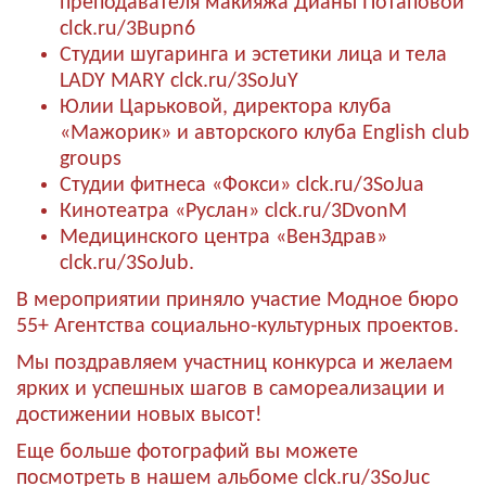
преподавателя макияжа Дианы Потаповой
clck.ru/3Bupn6
Студии шугаринга и эстетики лица и тела
LADY MARY
clck.ru/3SoJuY
Юлии Царьковой, директора клуба
«Мажорик» и авторского клуба English club
groups
Студии фитнеса «Фокси»
clck.ru/3SoJua
Кинотеатра «Руслан»
clck.ru/3DvonM
Медицинского центра «ВенЗдрав»
clck.ru/3SoJub
.
В мероприятии приняло участие Модное бюро
55+ Агентства социально-культурных проектов.
Мы поздравляем участниц конкурса и желаем
ярких и успешных шагов в самореализации и
достижении новых высот!
Еще больше фотографий вы можете
посмотреть в нашем альбоме
clck.ru/3SoJuc