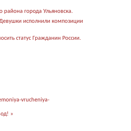
о района города Ульяновска.
». Девушки исполнили композиции
осить статус Гражданин России.
emoniya-vrucheniya-
вод! »