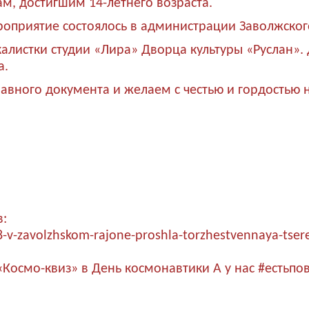
м, достигшим 14-летнего возраста.
роприятие состоялось в администрации Заволжског
окалистки студии «Лира» Дворца культуры «Руслан
а.
авного документа и желаем с честью и гордостью н
в:
-v-zavolzhskom-rajone-proshla-torzhestvennaya-tser
«Космо-квиз» в День космонавтики
А у нас #естьпо