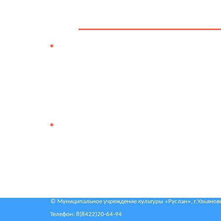
© Муниципальное учреждение культуры «Руслан», г.Ульяновск
Телефон:
8(8422)20-64-94