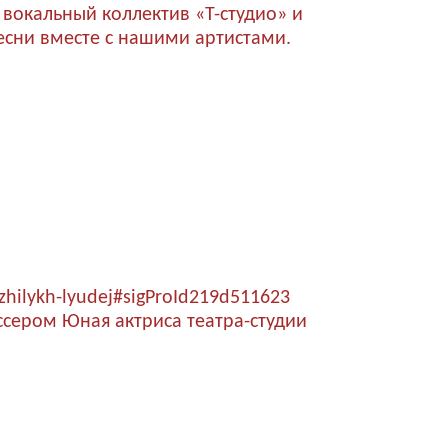
вокальный коллектив «Т-студио» и
есни вместе с нашими артистами.
hilykh-lyudej#sigProId219d511623
ссером
Юная актриса театра-студии