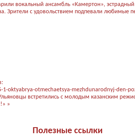
арили вокальный ансамбль «Камертон», эстрадный 
а. Зрители с удовольствием подпевали любимые п
в:
5-1-oktyabrya-otmechaetsya-mezhdunarodnyj-den-poz
Ульяновцы встретились с молодым казанским режи
!» »
Полезные ссылки