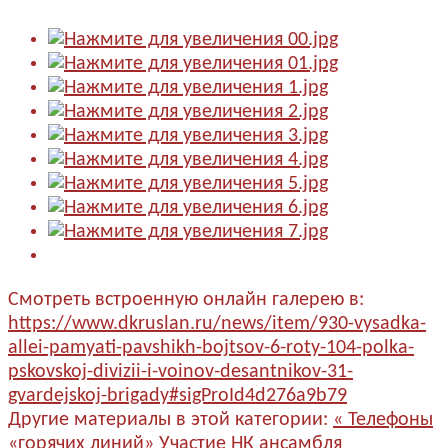
Смотреть встроенную онлайн галерею в:
https://www.dkruslan.ru/news/item/930-vysadka-
allei-pamyati-pavshikh-bojtsov-6-roty-104-polka-
pskovskoj-divizii-i-voinov-desantnikov-31-
gvardejskoj-brigady#sigProId4d276a9b79
Другие материалы в этой категории:
« Телефоны
«горячих линий»
Участие НК ансамбля